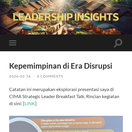
Leadership
Insights
Toggle
Toggle
search
mobile
field
menu
Kepemimpinan di Era Disrupsi
2026-02-16
/
0 COMMENTS
Catatan ini merupakan eksplorasi presentasi saya di
CIMA Strategic Leader Breakfast Talk. Rincian kegiatan
di sini: [
LINK
]