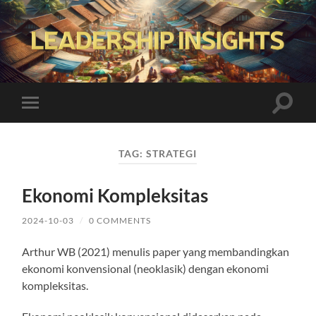
Leadership
Insights
Toggle
Toggle
search
mobile
field
menu
TAG:
STRATEGI
Ekonomi Kompleksitas
2024-10-03
/
0 COMMENTS
Arthur WB (2021) menulis paper yang membandingkan
ekonomi konvensional (neoklasik) dengan ekonomi
kompleksitas.