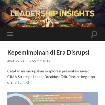
Leadership
Insights
Toggle
Toggle
search
mobile
field
menu
Kepemimpinan di Era Disrupsi
2026-02-16
/
0 COMMENTS
Catatan ini merupakan eksplorasi presentasi saya di
CIMA Strategic Leader Breakfast Talk. Rincian kegiatan
di sini: [
LINK
]