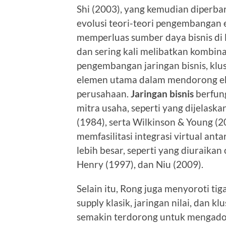
Shi (2003), yang kemudian diperb
evolusi teori-teori pengembangan 
memperluas sumber daya bisnis di l
dan sering kali melibatkan kombina
pengembangan jaringan bisnis, klust
elemen utama dalam mendorong ekst
perusahaan.
Jaringan bisnis
berfung
mitra usaha, seperti yang dijelask
(1984), serta Wilkinson & Young (2002
memfasilitasi integrasi virtual ant
lebih besar, seperti yang diuraika
Henry (1997), dan Niu (2009).
Selain itu, Rong juga menyoroti tig
supply klasik, jaringan nilai, dan 
semakin terdorong untuk mengadop