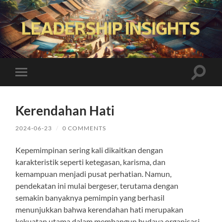
Leadership
Insights
Toggle
Toggle
search
mobile
field
menu
Kerendahan Hati
2024-06-23
/
0 COMMENTS
Kepemimpinan sering kali dikaitkan dengan
karakteristik seperti ketegasan, karisma, dan
kemampuan menjadi pusat perhatian. Namun,
pendekatan ini mulai bergeser, terutama dengan
semakin banyaknya pemimpin yang berhasil
menunjukkan bahwa kerendahan hati merupakan
kekuatan utama dalam membangun budaya organisasi